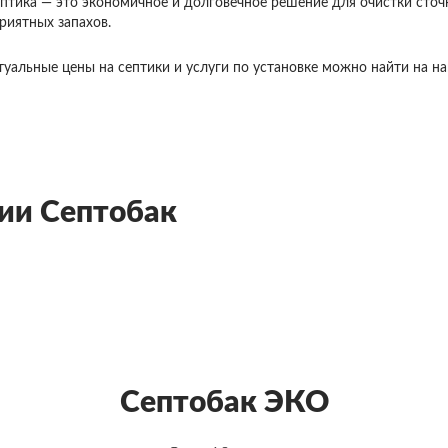
септика — это экономичное и долговечное решение для очистки ст
риятных запахов.
туальные цены на септики и услуги по установке можно найти на н
ции Септобак
Септобак ЭКО