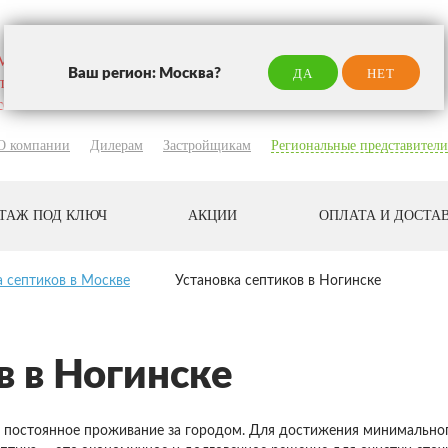
Мы работаем без выходных:
Ваш регион: Москва?
ДА
НЕТ
пн-пт 10:00 — 19:00
сб-вс 10:00 — 18:00
О компании
Дилерам
Застройщикам
Региональные представители
ТАЖ ПОД КЛЮЧ
АКЦИИ
ОПЛАТА И ДОСТА
а септиков в Москве
Установка септиков в Ногинске
в в Ногинске
постоянное проживание за городом. Для достижения минимальног