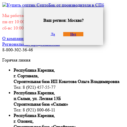
Мы работаем без выходных:
Ваш регион: Москва?
пн-пт 10:00 — 19:00
сб-вс 10:00 — 18:00
Да
Нет
О компании
Дилерам
Застройщикам
Региональные представители
8-800-302-36-46
Горячая линия
Республика Карелия,
г. Сортавала,
Строительная база ИП Кокотова Ольга Владимировна
Тел: 8 (921) 457-55-77
Республика Карелия,
п.Салми, ул. Лесная 13Б
Строительная база «Салми»
Тел: 8 (921) 800-66-11
Республика Карелия,
г. Олонец,
Строительная база «Стройторг»