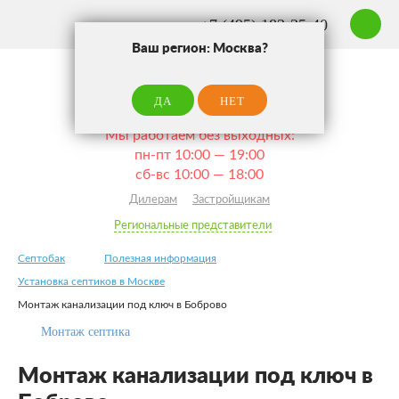
+7 (495) 183-35-40
Ваш регион: Москва?
ЗАКАЗ
ЗВОНО
ДА
НЕТ
Москва
Ваш город:
Мы работаем без выходных:
пн-пт 10:00 — 19:00
сб-вс 10:00 — 18:00
Дилерам
Застройщикам
Региональные представители
Септобак
Полезная информация
Установка септиков в Москве
Монтаж канализации под ключ в Боброво
Монтаж септика
Монтаж канализации под ключ в